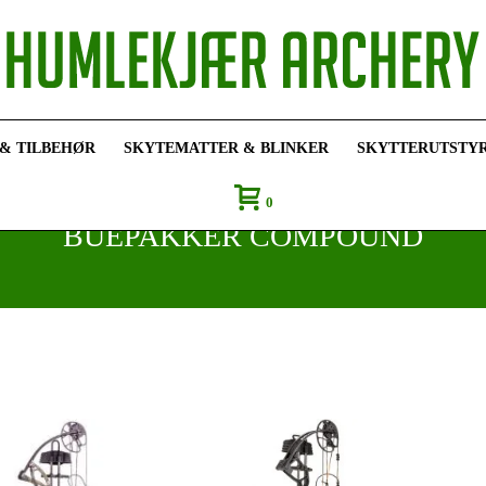
 & TILBEHØR
SKYTEMATTER & BLINKER
SKYTTERUTSTY
0
BUEPAKKER COMPOUND