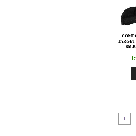
COMPO
TARGET 
60LB
k
1