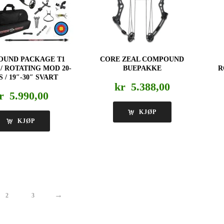
UND PACKAGE T1
CORE ZEAL COMPOUND
/ ROTATING MOD 20-
BUEPAKKE
R
S / 19″-30″ SVART
kr
5.388,00
r
5.990,00
KJØP
KJØP
→
2
3