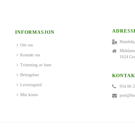
ADRESS
INFORMASJON
Humlekj
Om oss
Midtåsen
Kontakt oss
1624 Gre
Trimming av buer
Betingelser
KONTAK
Leveringstid
954 06 2
Min konto
post@bue