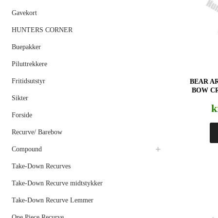
Gavekort
HUNTERS CORNER
Buepakker
Piluttrekkere
Fritidsutstyr
BEAR A
BOW C
Sikter
k
Forside
Recurve/ Barebow
Compound
Take-Down Recurves
Take-Down Recurve midtstykker
Take-Down Recurve Lemmer
One Piece Recurve