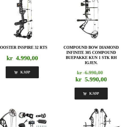
OOSTER INSPIRE 32 RTS
COMPOUND BOW DIAMOND
INFINITE 305 COMPOUND
kr
4.990,00
BUEPAKKE KUN 1 STK RH
IGJEN.
Opprinne
kr
6.990,00
KJØP
pris
Nåværen
kr
5.990,00
var:
pris
kr 6.990,
er:
KJØP
kr 5.990,