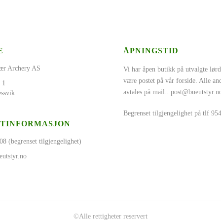
E
ÅPNINGSTID
ær Archery AS
Vi har åpen butikk på utvalgte lørd
være postet på vår forside. Alle a
 1
avtales på mail..
post@bueutstyr.n
ssvik
Begrenset tilgjengelighet på tlf 9
TINFORMASJON
08 (begrenset tilgjengelighet)
utstyr.no
©Alle rettigheter reservert