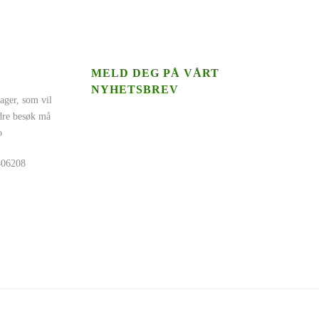
MELD DEG PÅ VÅRT
NYHETSBREV
ager, som vil
ndre besøk må
o
5406208