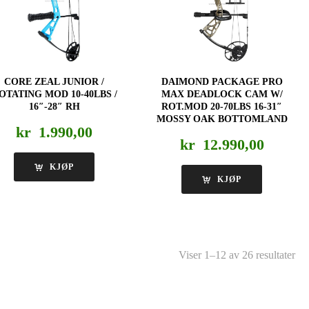
CORE ZEAL JUNIOR /
DAIMOND PACKAGE PRO
OTATING MOD 10-40LBS /
MAX DEADLOCK CAM W/
16″-28″ RH
ROT.MOD 20-70LBS 16-31″
MOSSY OAK BOTTOMLAND
kr
1.990,00
kr
12.990,00
KJØP
KJØP
Viser 1–12 av 26 resultater