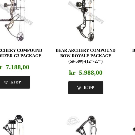
RCHERY COMPOUND
BEAR ARCHERY COMPOUND
B
RUZER G3 PACKAGE
BOW ROYALE PACKAGE
(5#-50#)-(12″-27″)
r
7.188,00
kr
5.988,00
KJØP
KJØP