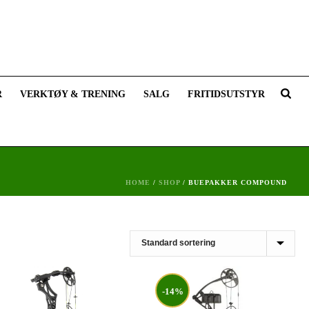
R
VERKTØY & TRENING
SALG
FRITIDSUTSTYR
HOME
/
SHOP
/
BUEPAKKER COMPOUND
-14%