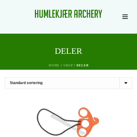
DELER
HOME
/
SHOP
/
DELER