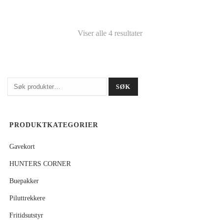
Viser alle 4 resultater
Søk
SØK
etter:
PRODUKTKATEGORIER
Gavekort
HUNTERS CORNER
Buepakker
Piluttrekkere
Fritidsutstyr