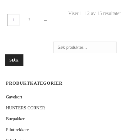
Viser 1–12 av 15 resultater
→
1
2
Søk
etter:
SØK
PRODUKTKATEGORIER
Gavekort
HUNTERS CORNER
Buepakker
Piluttrekkere