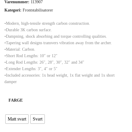
Varenummer:
113907
Kategori:
Frontstabilisatorer
•Modern, high-tensile strength carbon construction.
•Durable 3K carbon surface.
•Dampning, shock absorbing and torque controlling qualities.
•Tapering wall designs transvers vibration away from the archer.
•Material: Carbon.
•Short Rod Lengths: 10″ or 12″
•Long Rod Lengths: 26″, 28″, 30″, 32″ and 34″
•Extender Lengths: 3″, 4″ or 5″
•Included accessories: 1x head weight, 1x flat weight and 1x short
damper
FARGE
Matt svart
Svart