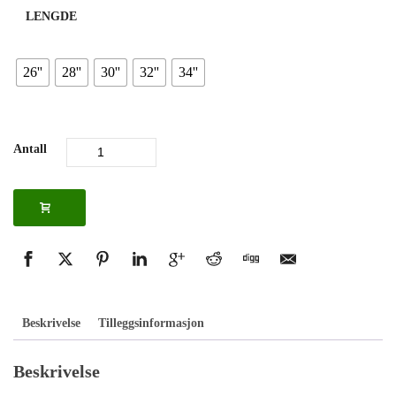
LENGDE
26''
28''
30''
32''
34''
Antall
Beskrivelse
Tilleggsinformasjon
Beskrivelse