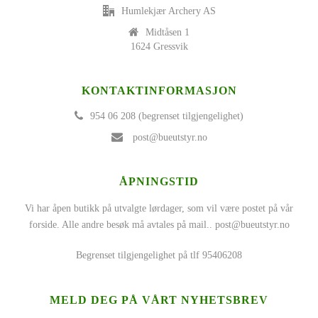
Humlekjær Archery AS
Midtåsen 1
1624 Gressvik
KONTAKTINFORMASJON
954 06 208 (begrenset tilgjengelighet)
post@bueutstyr.no
ÅPNINGSTID
Vi har åpen butikk på utvalgte lørdager, som vil være postet på vår
forside. Alle andre besøk må avtales på mail..
post@bueutstyr.no
Begrenset tilgjengelighet på tlf 95406208
MELD DEG PÅ VÅRT NYHETSBREV