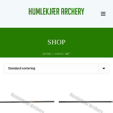
SHOP
HOME
/
SHOP
/
32''