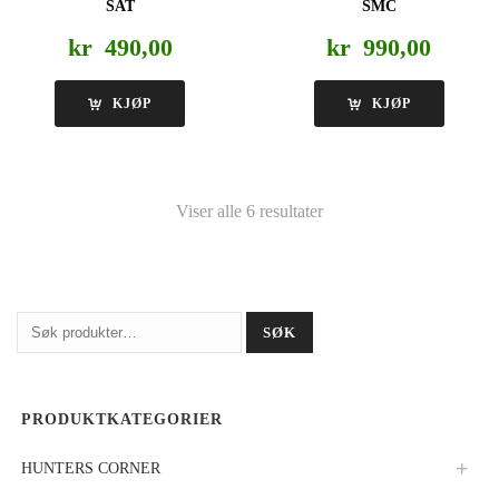
SAT
SMC
kr
490,00
kr
990,00
KJØP
KJØP
Viser alle 6 resultater
Søk
SØK
etter:
PRODUKTKATEGORIER
HUNTERS CORNER