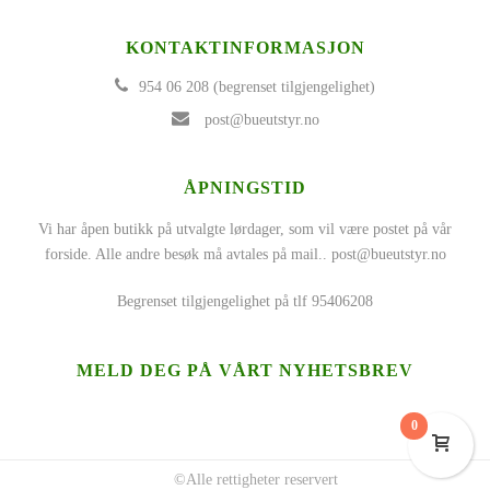
KONTAKTINFORMASJON
954 06 208 (begrenset tilgjengelighet)
post@bueutstyr.no
ÅPNINGSTID
Vi har åpen butikk på utvalgte lørdager, som vil være postet på vår
forside. Alle andre besøk må avtales på mail..
post@bueutstyr.no
Begrenset tilgjengelighet på tlf 95406208
MELD DEG PÅ VÅRT NYHETSBREV
0
©Alle rettigheter reservert