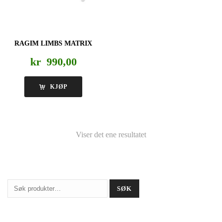
RAGIM LIMBS MATRIX
kr
990,00
KJØP
Viser det ene resultatet
Søk
SØK
etter: