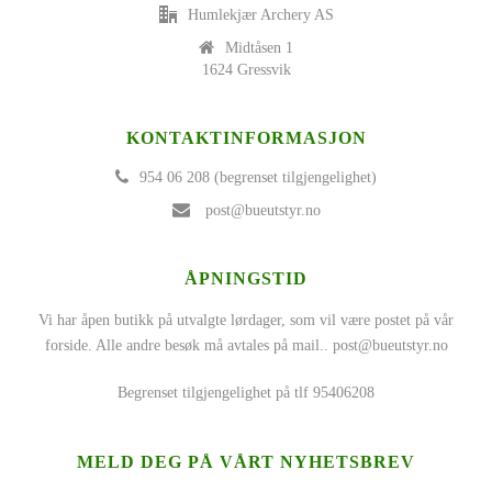
Humlekjær Archery AS
Midtåsen 1
1624 Gressvik
KONTAKTINFORMASJON
954 06 208 (begrenset tilgjengelighet)
post@bueutstyr.no
ÅPNINGSTID
Vi har åpen butikk på utvalgte lørdager, som vil være postet på vår
forside. Alle andre besøk må avtales på mail..
post@bueutstyr.no
Begrenset tilgjengelighet på tlf 95406208
MELD DEG PÅ VÅRT NYHETSBREV