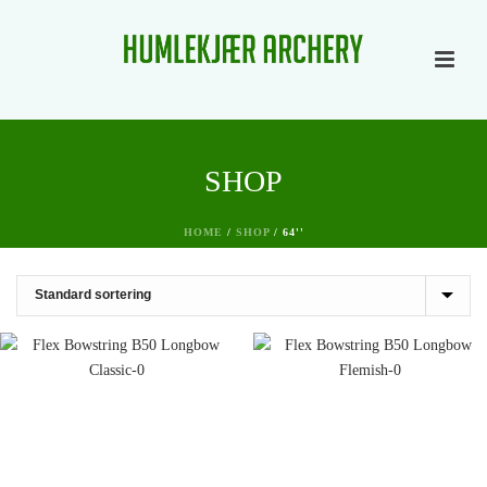
SHOP
HOME
/
SHOP
/
64''