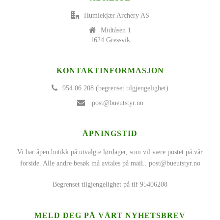
Humlekjær Archery AS
Midtåsen 1
1624 Gressvik
KONTAKTINFORMASJON
954 06 208 (begrenset tilgjengelighet)
post@bueutstyr.no
ÅPNINGSTID
Vi har åpen butikk på utvalgte lørdager, som vil være postet på vår
forside. Alle andre besøk må avtales på mail..
post@bueutstyr.no
Begrenset tilgjengelighet på tlf 95406208
MELD DEG PÅ VÅRT NYHETSBREV