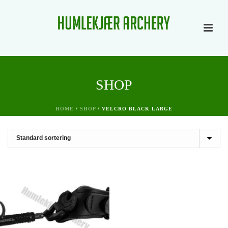
SHOP
HOME
/
SHOP
/
VELCRO BLACK LARGE