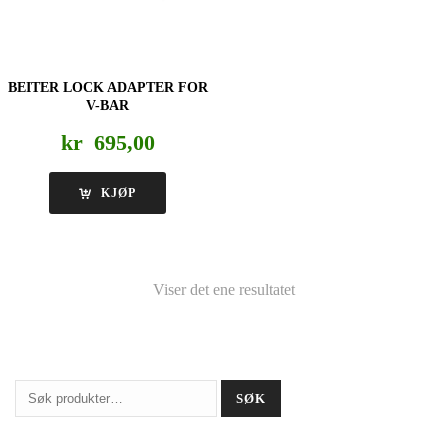
BEITER LOCK ADAPTER FOR
V-BAR
kr
695,00
KJØP
Viser det ene resultatet
Søk
SØK
etter: