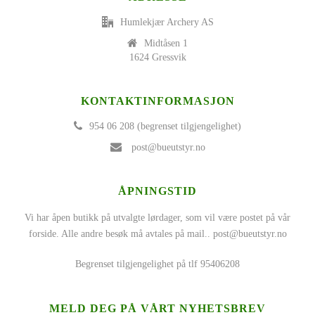
Humlekjær Archery AS
Midtåsen 1
1624 Gressvik
KONTAKTINFORMASJON
954 06 208 (begrenset tilgjengelighet)
post@bueutstyr.no
ÅPNINGSTID
Vi har åpen butikk på utvalgte lørdager, som vil være postet på vår
forside. Alle andre besøk må avtales på mail..
post@bueutstyr.no
Begrenset tilgjengelighet på tlf 95406208
MELD DEG PÅ VÅRT NYHETSBREV