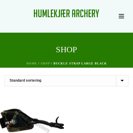
SHOP
HOME
/
SHOP
/
BUCKLE STRAP LARGE BLACK