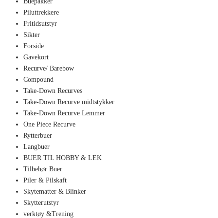
Buepakker
Piluttrekkere
Fritidsutstyr
Sikter
Forside
Gavekort
Recurve/ Barebow
Compound
Take-Down Recurves
Take-Down Recurve midtstykker
Take-Down Recurve Lemmer
One Piece Recurve
Rytterbuer
Langbuer
BUER TIL HOBBY & LEK
Tilbehør Buer
Piler & Pilskaft
Skytematter & Blinker
Skytterutstyr
verktøy &Trening