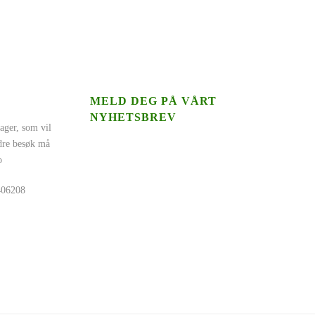
MELD DEG PÅ VÅRT
NYHETSBREV
ager, som vil
ndre besøk må
o
5406208