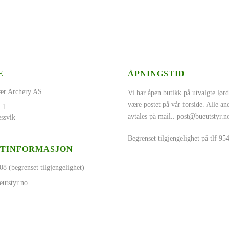
E
ÅPNINGSTID
ær Archery AS
Vi har åpen butikk på utvalgte lørd
være postet på vår forside. Alle a
 1
avtales på mail..
post@bueutstyr.n
ssvik
Begrenset tilgjengelighet på tlf 9
TINFORMASJON
08 (begrenset tilgjengelighet)
utstyr.no