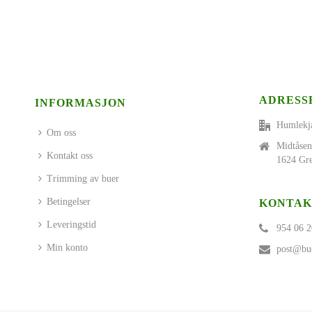
ADRESS
INFORMASJON
Humlekj
Om oss
Midtåsen
Kontakt oss
1624 Gre
Trimming av buer
Betingelser
KONTAK
Leveringstid
954 06 2
Min konto
post@bue