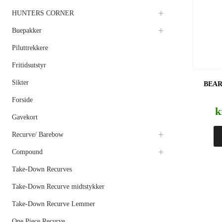
HUNTERS CORNER
Buepakker
Piluttrekkere
Fritidsutstyr
Sikter
BEAR
Forside
k
Gavekort
Recurve/ Barebow
Compound
Take-Down Recurves
Take-Down Recurve midtstykker
Take-Down Recurve Lemmer
One Piece Recurve