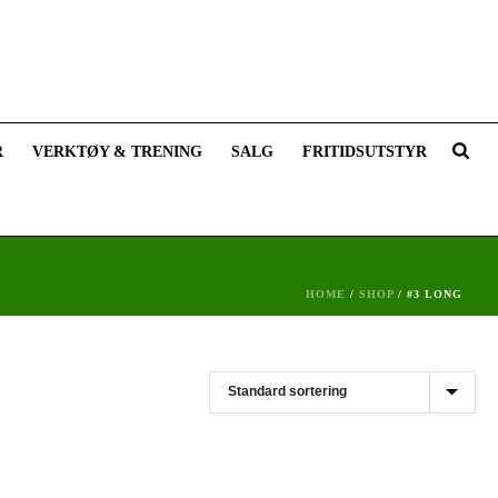
R
VERKTØY & TRENING
SALG
FRITIDSUTSTYR
HOME
/
SHOP
/
#3 LONG