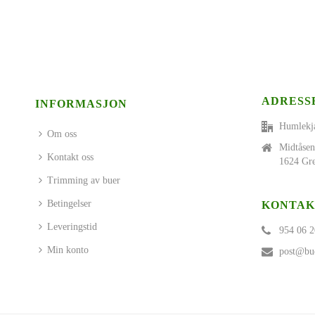
ADRESS
INFORMASJON
Humlekj
Om oss
Midtåsen
Kontakt oss
1624 Gre
Trimming av buer
Betingelser
KONTAK
Leveringstid
954 06 2
Min konto
post@bue