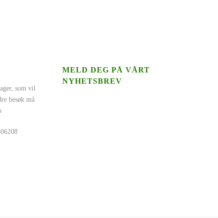
MELD DEG PÅ VÅRT
NYHETSBREV
ager, som vil
ndre besøk må
o
5406208