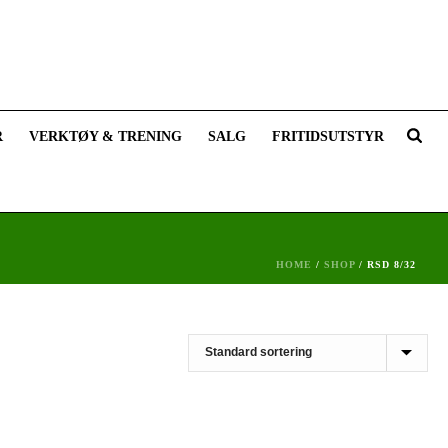
R
VERKTØY & TRENING
SALG
FRITIDSUTSTYR
HOME
/
SHOP
/
RSD 8/32