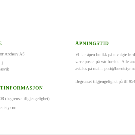
E
ÅPNINGSTID
ær Archery AS
Vi har åpen butikk på utvalgte lørd
være postet på vår forside. Alle a
 1
avtales på mail..
post@bueutstyr.n
ssvik
Begrenset tilgjengelighet på tlf 9
TINFORMASJON
08 (begrenset tilgjengelighet)
utstyr.no