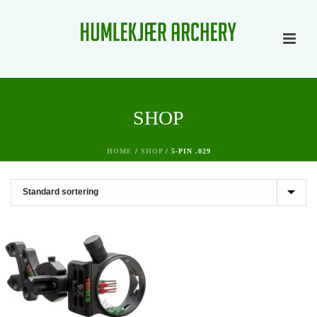
SHOP
HOME
/
SHOP
/
5-PIN .029