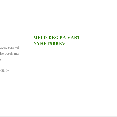
MELD DEG PÅ VÅRT
NYHETSBREV
ager, som vil
ndre besøk må
o
5406208