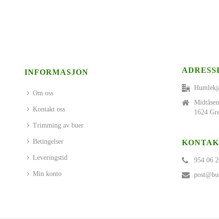
ADRESS
INFORMASJON
Humlekj
Om oss
Midtåsen
Kontakt oss
1624 Gre
Trimming av buer
Betingelser
KONTAK
Leveringstid
954 06 2
Min konto
post@bue