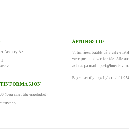
E
ÅPNINGSTID
ær Archery AS
Vi har åpen butikk på utvalgte lørd
være postet på vår forside. Alle a
 1
avtales på mail..
post@bueutstyr.n
ssvik
Begrenset tilgjengelighet på tlf 9
TINFORMASJON
08 (begrenset tilgjengelighet)
utstyr.no