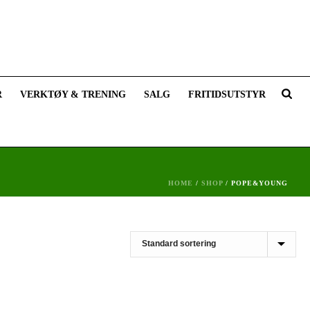
R
VERKTØY & TRENING
SALG
FRITIDSUTSTYR
HOME
/
SHOP
/
POPE&YOUNG