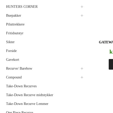
HUNTERS CORNER
Buepakker
Piluttrekkere
Fritidsutstyr
Sikter
GATEWA
k
Forside
Gavekort
Recurve/ Barebow
Compound
Take-Down Recurves
Take-Down Recurve midtstykker
Take-Down Recurve Lemmer
One Piece Recurve