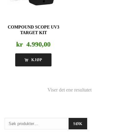
COMPOUND SCOPE UV3
TARGET KIT
kr
4.990,00
KJØP
Viser det ene resultatet
Søk
SØK
etter: