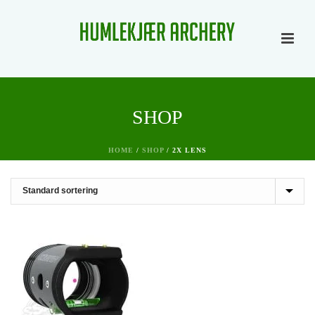
SHOP
HOME
/
SHOP
/
2X LENS