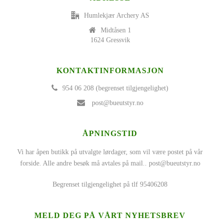
Humlekjær Archery AS
Midtåsen 1
1624 Gressvik
KONTAKTINFORMASJON
954 06 208 (begrenset tilgjengelighet)
post@bueutstyr.no
ÅPNINGSTID
Vi har åpen butikk på utvalgte lørdager, som vil være postet på vår
forside. Alle andre besøk må avtales på mail..
post@bueutstyr.no
Begrenset tilgjengelighet på tlf 95406208
MELD DEG PÅ VÅRT NYHETSBREV