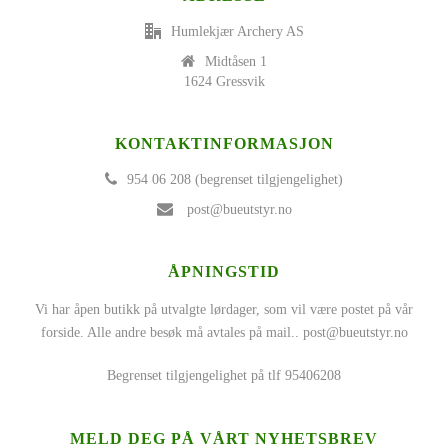
Humlekjær Archery AS
Midtåsen 1
1624 Gressvik
KONTAKTINFORMASJON
954 06 208 (begrenset tilgjengelighet)
post@bueutstyr.no
ÅPNINGSTID
Vi har åpen butikk på utvalgte lørdager, som vil være postet på vår
forside. Alle andre besøk må avtales på mail..
post@bueutstyr.no
Begrenset tilgjengelighet på tlf 95406208
MELD DEG PÅ VÅRT NYHETSBREV