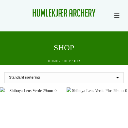
SHOP
HOME
/
SHOP
/
0.82