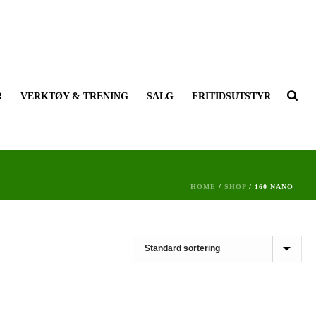
R
VERKTØY & TRENING
SALG
FRITIDSUTSTYR
HOME
/
SHOP
/
160 NANO