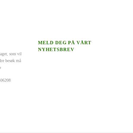
MELD DEG PÅ VÅRT
NYHETSBREV
ager, som vil
ndre besøk må
o
5406208