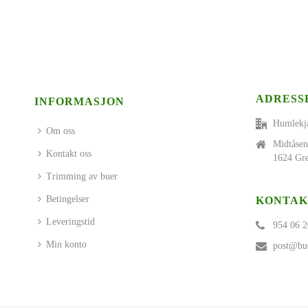
ADRESS
INFORMASJON
Humlekj
Om oss
Midtåsen
Kontakt oss
1624 Gre
Trimming av buer
Betingelser
KONTAK
Leveringstid
954 06 2
Min konto
post@bue