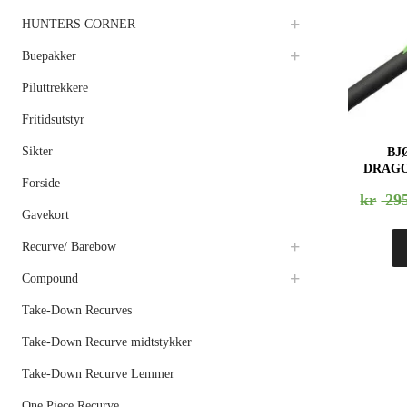
HUNTERS CORNER
Buepakker
Piluttrekkere
Fritidsutstyr
Sikter
BJ
DRAGO
Forside
kr
295
Gavekort
Recurve/ Barebow
Compound
Take-Down Recurves
Take-Down Recurve midtstykker
Take-Down Recurve Lemmer
One Piece Recurve