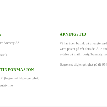
E
ÅPNINGSTID
ær Archery AS
Vi har åpen butikk på utvalgte lørd
være postet på vår forside. Alle a
 1
avtales på mail..
post@bueutstyr.n
ssvik
Begrenset tilgjengelighet på tlf 9
TINFORMASJON
08 (begrenset tilgjengelighet)
utstyr.no