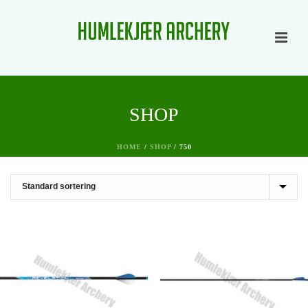
SHOP
HOME
/
SHOP
/
750