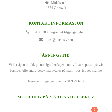
Midtåsen 1
1624 Gressvik
KONTAKTINFORMASJON
954 06 208 (begrenset tilgjengelighet)
post@bueutstyr.no
ÅPNINGSTID
Vi har åpen butikk på utvalgte lørdager, som vil være postet på vår
forside. Alle andre besøk må avtales på mail..
post@bueutstyr.no
Begrenset tilgjengelighet på tlf 95406208
MELD DEG PÅ VÅRT NYHETSBREV
0