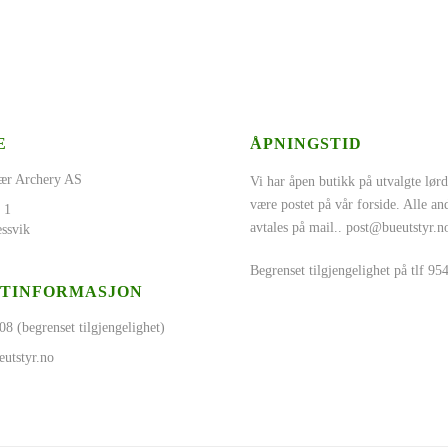
E
ÅPNINGSTID
ær Archery AS
Vi har åpen butikk på utvalgte lørd
være postet på vår forside. Alle a
 1
avtales på mail..
post@bueutstyr.n
ssvik
Begrenset tilgjengelighet på tlf 9
TINFORMASJON
08 (begrenset tilgjengelighet)
utstyr.no