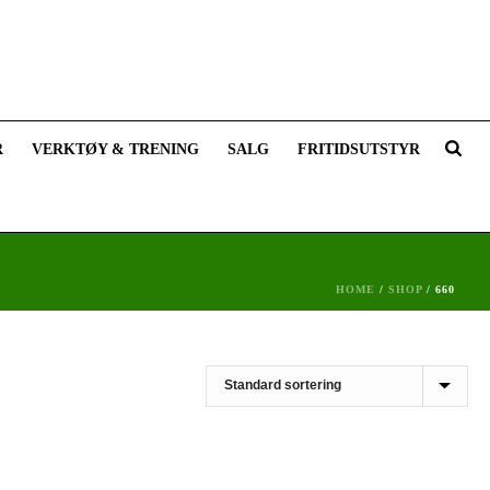
R
VERKTØY & TRENING
SALG
FRITIDSUTSTYR
HOME
/
SHOP
/
660