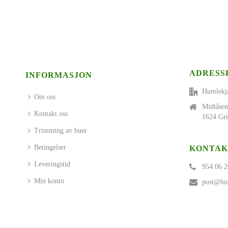
ADRESS
INFORMASJON
Humlekj
Om oss
Midtåsen
Kontakt oss
1624 Gre
Trimming av buer
Betingelser
KONTAK
Leveringstid
954 06 2
Min konto
post@bue