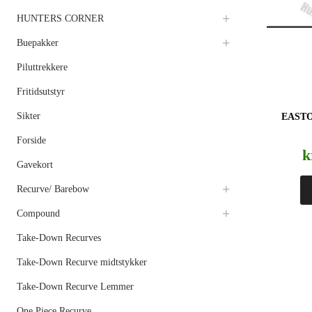
HUNTERS CORNER
Buepakker
Piluttrekkere
Fritidsutstyr
Sikter
EAST
Forside
k
Gavekort
Recurve/ Barebow
Compound
Take-Down Recurves
Take-Down Recurve midtstykker
Take-Down Recurve Lemmer
One Piece Recurve