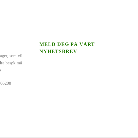
MELD DEG PÅ VÅRT
NYHETSBREV
ager, som vil
ndre besøk må
o
5406208