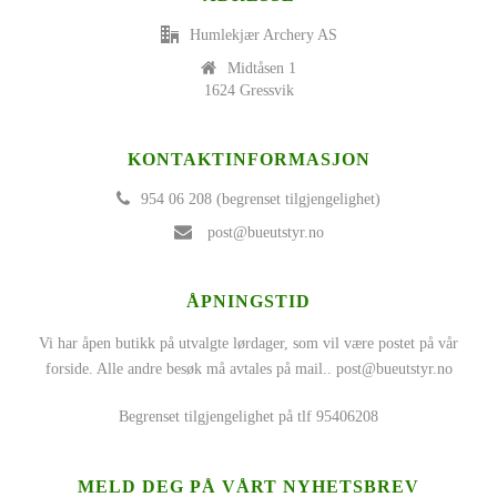
Humlekjær Archery AS
Midtåsen 1
1624 Gressvik
KONTAKTINFORMASJON
954 06 208 (begrenset tilgjengelighet)
post@bueutstyr.no
ÅPNINGSTID
Vi har åpen butikk på utvalgte lørdager, som vil være postet på vår
forside. Alle andre besøk må avtales på mail..
post@bueutstyr.no
Begrenset tilgjengelighet på tlf 95406208
MELD DEG PÅ VÅRT NYHETSBREV