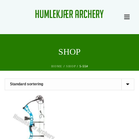
SHOP
HOME
/
SHOP
/
5-55#