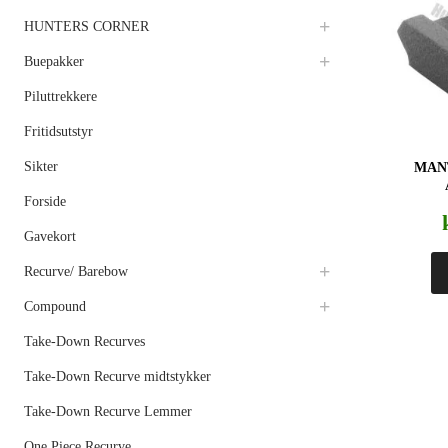
HUNTERS CORNER
Buepakker
Piluttrekkere
Fritidsutstyr
Sikter
MAN
Forside
Gavekort
Recurve/ Barebow
Compound
Take-Down Recurves
Take-Down Recurve midtstykker
Take-Down Recurve Lemmer
One Piece Recurve