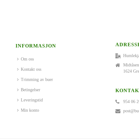
ADRESS
INFORMASJON
Humlekj
Om oss
Midtåsen
Kontakt oss
1624 Gre
Trimming av buer
Betingelser
KONTAK
Leveringstid
954 06 2
Min konto
post@bue