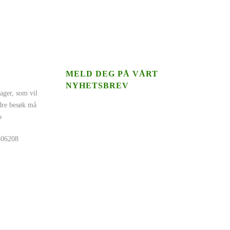
MELD DEG PÅ VÅRT
NYHETSBREV
ager, som vil
ndre besøk må
o
5406208