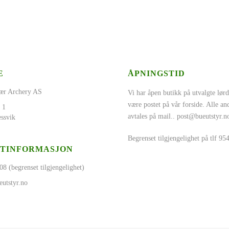
E
ÅPNINGSTID
ær Archery AS
Vi har åpen butikk på utvalgte lørd
være postet på vår forside. Alle a
 1
avtales på mail..
post@bueutstyr.n
ssvik
Begrenset tilgjengelighet på tlf 9
TINFORMASJON
08 (begrenset tilgjengelighet)
utstyr.no