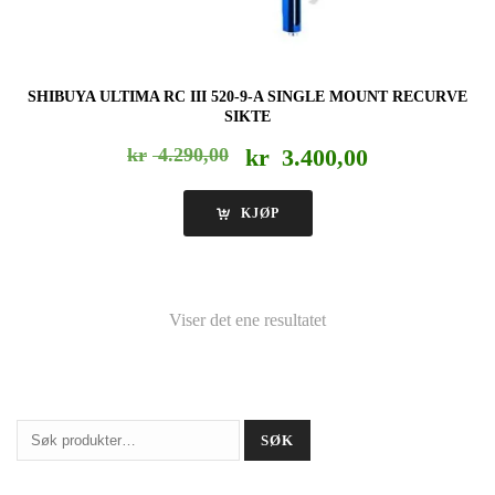
SHIBUYA ULTIMA RC III 520-9-A SINGLE MOUNT RECURVE
SIKTE
Opprinnelig
Nåværende
kr
4.290,00
kr
3.400,00
pris
pris
var:
er:
KJØP
kr 4.290,00.
kr 3.400,00.
Viser det ene resultatet
Søk
SØK
etter: