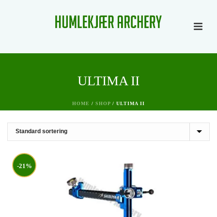
ULTIMA II
HOME
/
SHOP
/
ULTIMA II
-21%