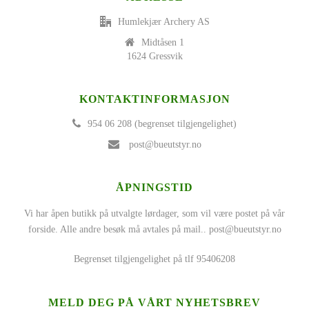
Humlekjær Archery AS
Midtåsen 1
1624 Gressvik
KONTAKTINFORMASJON
954 06 208 (begrenset tilgjengelighet)
post@bueutstyr.no
ÅPNINGSTID
Vi har åpen butikk på utvalgte lørdager, som vil være postet på vår
forside. Alle andre besøk må avtales på mail..
post@bueutstyr.no
Begrenset tilgjengelighet på tlf 95406208
MELD DEG PÅ VÅRT NYHETSBREV