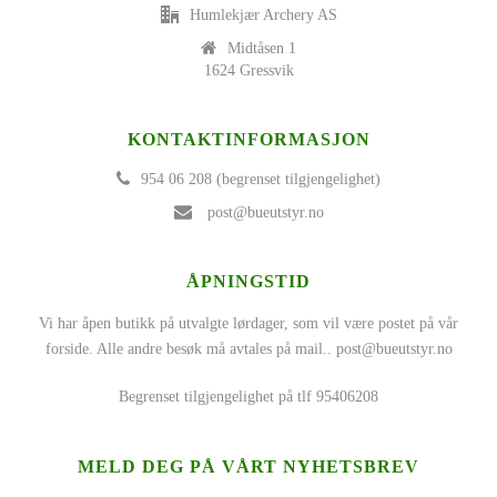
Humlekjær Archery AS
Midtåsen 1
1624 Gressvik
KONTAKTINFORMASJON
954 06 208 (begrenset tilgjengelighet)
post@bueutstyr.no
ÅPNINGSTID
Vi har åpen butikk på utvalgte lørdager, som vil være postet på vår
forside. Alle andre besøk må avtales på mail..
post@bueutstyr.no
Begrenset tilgjengelighet på tlf 95406208
MELD DEG PÅ VÅRT NYHETSBREV