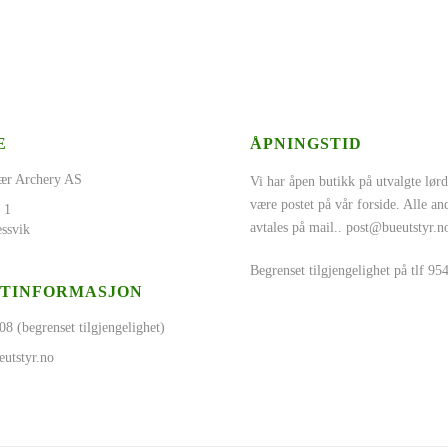
E
ÅPNINGSTID
ær Archery AS
Vi har åpen butikk på utvalgte lørd
være postet på vår forside. Alle a
 1
avtales på mail..
post@bueutstyr.n
ssvik
Begrenset tilgjengelighet på tlf 9
TINFORMASJON
08 (begrenset tilgjengelighet)
utstyr.no