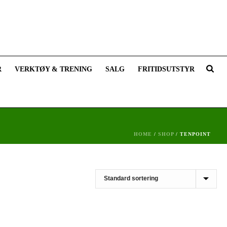
R
VERKTØY & TRENING
SALG
FRITIDSUTSTYR
HOME
/
SHOP
/
TENPOINT