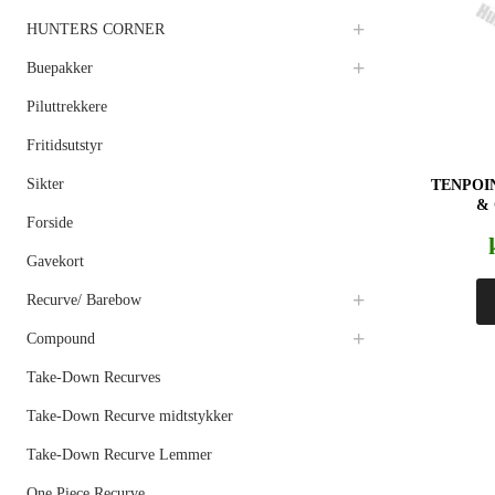
HUNTERS CORNER
Buepakker
Piluttrekkere
Fritidsutstyr
Sikter
TENPOI
&
Forside
Gavekort
Recurve/ Barebow
Compound
Take-Down Recurves
Take-Down Recurve midtstykker
Take-Down Recurve Lemmer
One Piece Recurve