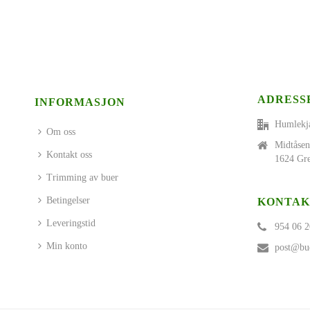
ADRESS
INFORMASJON
Humlekj
Om oss
Midtåsen
Kontakt oss
1624 Gre
Trimming av buer
Betingelser
KONTAK
Leveringstid
954 06 2
Min konto
post@bue