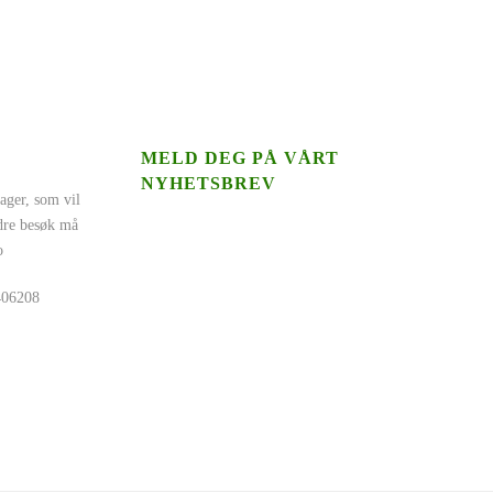
MELD DEG PÅ VÅRT
NYHETSBREV
ager, som vil
ndre besøk må
o
5406208