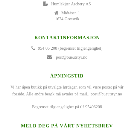
Humlekjær Archery AS
Midtåsen 1
1624 Gressvik
KONTAKTINFORMASJON
954 06 208 (begrenset tilgjengelighet)
post@bueutstyr.no
ÅPNINGSTID
Vi har åpen butikk på utvalgte lørdager, som vil være postet på vår
forside. Alle andre besøk må avtales på mail..
post@bueutstyr.no
Begrenset tilgjengelighet på tlf 95406208
MELD DEG PÅ VÅRT NYHETSBREV