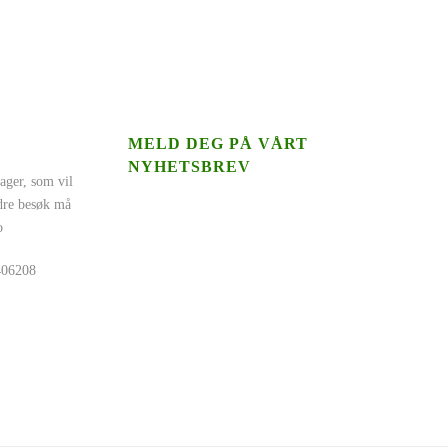
MELD DEG PÅ VÅRT
NYHETSBREV
ager, som vil
ndre besøk må
o
5406208