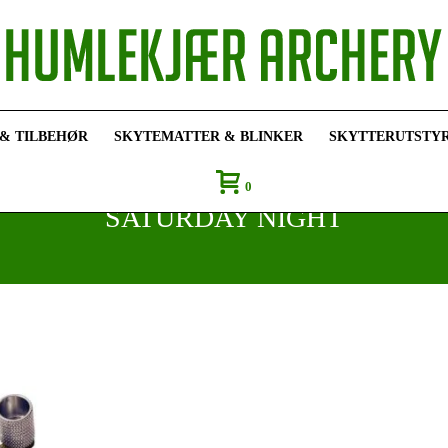
 & TILBEHØR
SKYTEMATTER & BLINKER
SKYTTERUTSTY
0
SATURDAY NIGHT