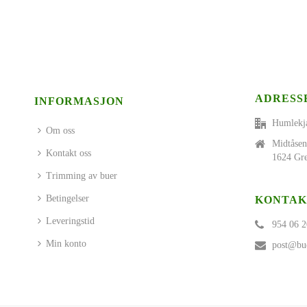
ADRESS
INFORMASJON
Humlekj
Om oss
Midtåsen
Kontakt oss
1624 Gre
Trimming av buer
Betingelser
KONTAK
Leveringstid
954 06 2
Min konto
post@bue