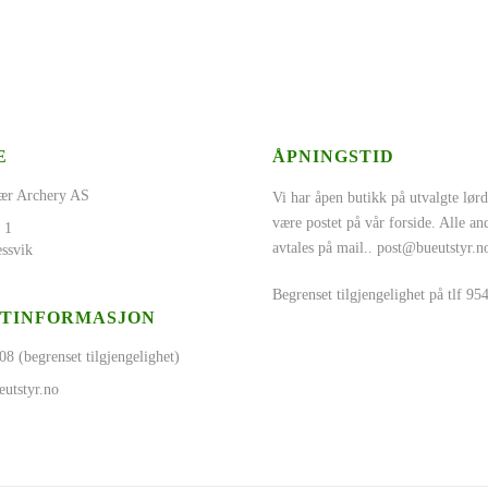
E
ÅPNINGSTID
ær Archery AS
Vi har åpen butikk på utvalgte lørd
være postet på vår forside. Alle a
 1
avtales på mail..
post@bueutstyr.n
ssvik
Begrenset tilgjengelighet på tlf 9
TINFORMASJON
08 (begrenset tilgjengelighet)
utstyr.no