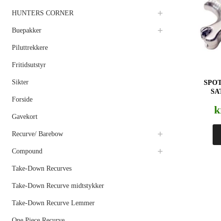
HUNTERS CORNER
Buepakker
Piluttrekkere
Fritidsutstyr
Sikter
SPO
SA
Forside
k
Gavekort
Recurve/ Barebow
Compound
Take-Down Recurves
Take-Down Recurve midtstykker
Take-Down Recurve Lemmer
One Piece Recurve