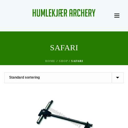
SAFARI
HOME
/
SHOP
/
SAFARI