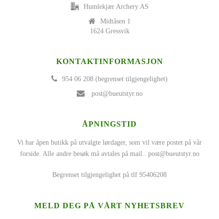
Humlekjær Archery AS
Midtåsen 1
1624 Gressvik
KONTAKTINFORMASJON
954 06 208 (begrenset tilgjengelighet)
post@bueutstyr.no
ÅPNINGSTID
Vi har åpen butikk på utvalgte lørdager, som vil være postet på vår
forside. Alle andre besøk må avtales på mail..
post@bueutstyr.no
Begrenset tilgjengelighet på tlf 95406208
MELD DEG PÅ VÅRT NYHETSBREV