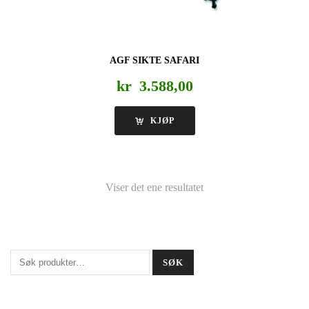
AGF SIKTE SAFARI
kr
3.588,00
KJØP
Viser det ene resultatet
Søk
SØK
etter: