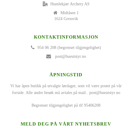
Humlekjær Archery AS
Midtåsen 1
1624 Gressvik
KONTAKTINFORMASJON
954 06 208 (begrenset tilgjengelighet)
post@bueutstyr.no
ÅPNINGSTID
Vi har åpen butikk på utvalgte lørdager, som vil være postet på vår
forside. Alle andre besøk må avtales på mail..
post@bueutstyr.no
Begrenset tilgjengelighet på tlf 95406208
MELD DEG PÅ VÅRT NYHETSBREV