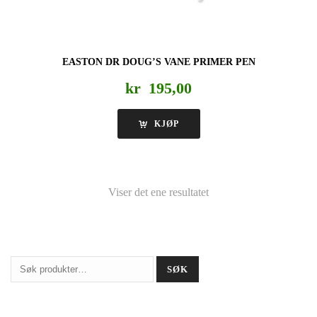
EASTON DR DOUG’S VANE PRIMER PEN
kr
195,00
KJØP
Viser det ene resultatet
Søk
SØK
etter: