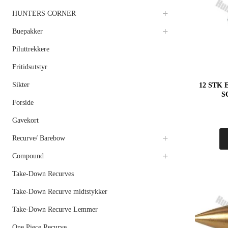
HUNTERS CORNER
Buepakker
Piluttrekkere
Fritidsutstyr
Sikter
12 STK
S
Forside
Gavekort
Recurve/ Barebow
Compound
Take-Down Recurves
Take-Down Recurve midtstykker
Take-Down Recurve Lemmer
One Piece Recurve