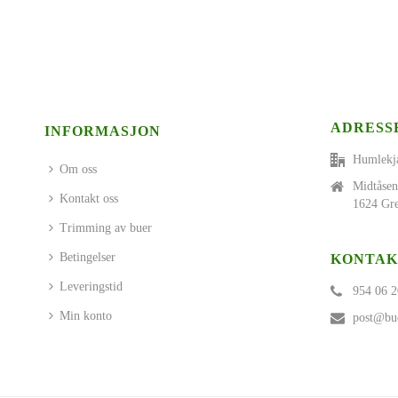
ADRESS
INFORMASJON
Humlekj
Om oss
Midtåsen
Kontakt oss
1624 Gre
Trimming av buer
Betingelser
KONTAK
Leveringstid
954 06 2
Min konto
post@bue