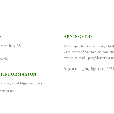
E
ÅPNINGSTID
ær Archery AS
Vi har åpen butikk på utvalgte lørd
være postet på vår forside. Alle a
 1
avtales på mail..
post@bueutstyr.n
ssvik
Begrenset tilgjengelighet på tlf 9
TINFORMASJON
08 (begrenset tilgjengelighet)
utstyr.no