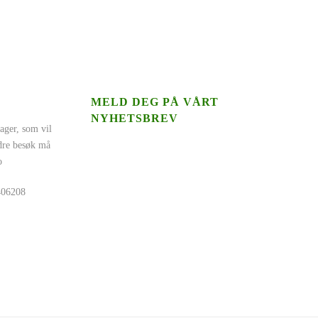
MELD DEG PÅ VÅRT
NYHETSBREV
ager, som vil
ndre besøk må
o
5406208