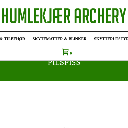
 & TILBEHØR
SKYTEMATTER & BLINKER
SKYTTERUTSTY
0
PILSPISS