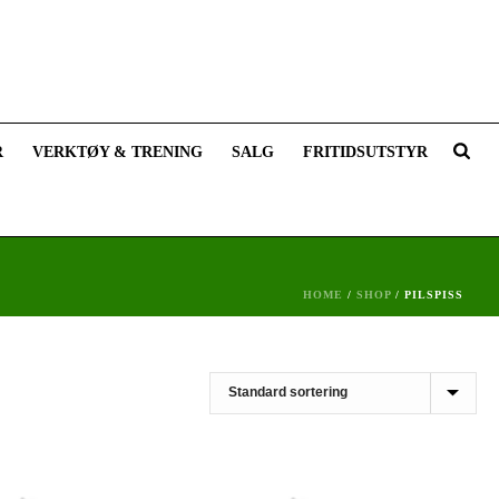
R
VERKTØY & TRENING
SALG
FRITIDSUTSTYR
HOME
/
SHOP
/
PILSPISS