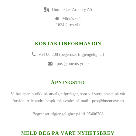
Humlekjær Archery AS
Midtåsen 1
1624 Gressvik
KONTAKTINFORMASJON
954 06 208 (begrenset tilgjengelighet)
post@bueutstyr.no
ÅPNINGSTID
Vi har åpen butikk på utvalgte lørdager, som vil være postet på vår
forside. Alle andre besøk må avtales på mail..
post@bueutstyr.no
Begrenset tilgjengelighet på tlf 95406208
MELD DEG PÅ VÅRT NYHETSBREV