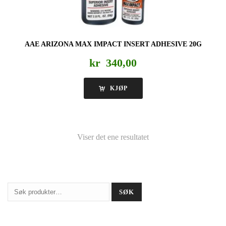
AAE ARIZONA MAX IMPACT INSERT ADHESIVE 20G
kr
340,00
KJØP
Viser det ene resultatet
Søk
SØK
etter: