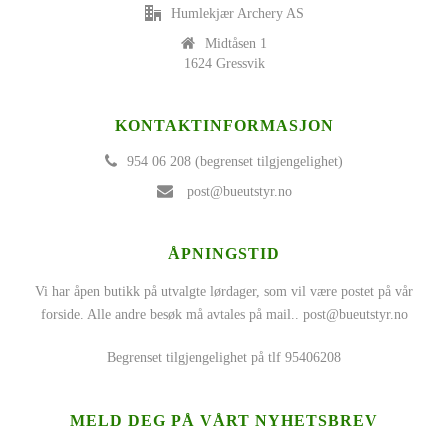
Humlekjær Archery AS
Midtåsen 1
1624 Gressvik
KONTAKTINFORMASJON
954 06 208 (begrenset tilgjengelighet)
post@bueutstyr.no
ÅPNINGSTID
Vi har åpen butikk på utvalgte lørdager, som vil være postet på vår
forside. Alle andre besøk må avtales på mail..
post@bueutstyr.no
Begrenset tilgjengelighet på tlf 95406208
MELD DEG PÅ VÅRT NYHETSBREV