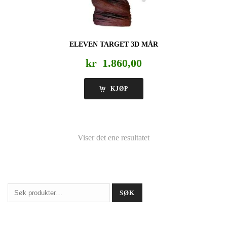
ELEVEN TARGET 3D MÅR
kr
1.860,00
KJØP
Viser det ene resultatet
Søk
SØK
etter: