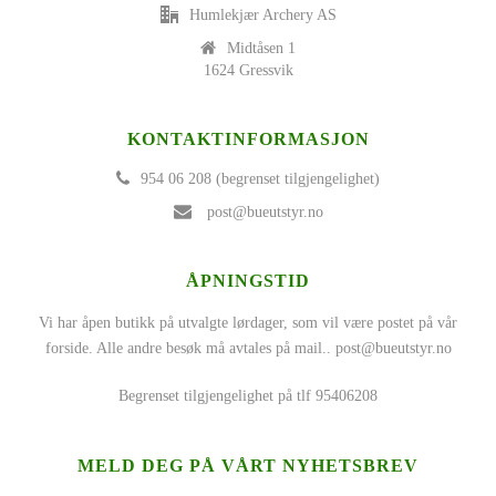
Humlekjær Archery AS
Midtåsen 1
1624 Gressvik
KONTAKTINFORMASJON
954 06 208 (begrenset tilgjengelighet)
post@bueutstyr.no
ÅPNINGSTID
Vi har åpen butikk på utvalgte lørdager, som vil være postet på vår
forside. Alle andre besøk må avtales på mail..
post@bueutstyr.no
Begrenset tilgjengelighet på tlf 95406208
MELD DEG PÅ VÅRT NYHETSBREV