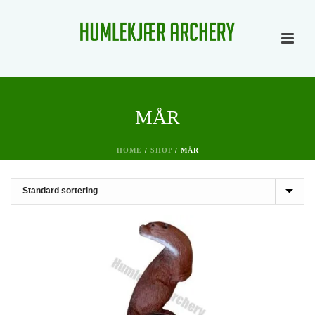
MÅR
HOME
/
SHOP
/
MÅR