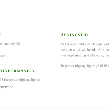
E
ÅPNINGSTID
ær Archery AS
Vi har åpen butikk på utvalgte lørd
være postet på vår forside. Alle a
 1
avtales på mail..
post@bueutstyr.n
ssvik
Begrenset tilgjengelighet på tlf 9
TINFORMASJON
08 (begrenset tilgjengelighet)
utstyr.no