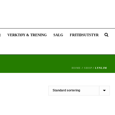
R
VERKTØY & TRENING
SALG
FRITIDSUTSTYR
HOME
/
SHOP
/
LYNLIM