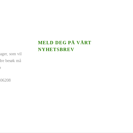
MELD DEG PÅ VÅRT
NYHETSBREV
ager, som vil
ndre besøk må
o
5406208