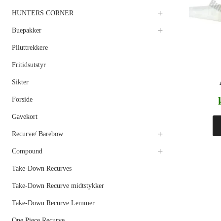
HUNTERS CORNER
Buepakker
Piluttrekkere
Fritidsutstyr
Sikter
Forside
Gavekort
Recurve/ Barebow
Compound
Take-Down Recurves
Take-Down Recurve midtstykker
Take-Down Recurve Lemmer
One Piece Recurve