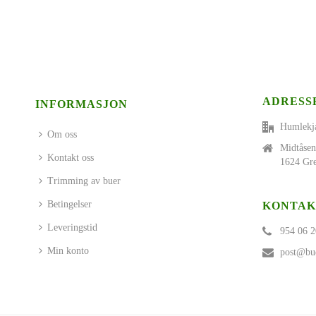
ADRESS
INFORMASJON
Humlekj
Om oss
Midtåsen
Kontakt oss
1624 Gre
Trimming av buer
Betingelser
KONTAK
Leveringstid
954 06 2
Min konto
post@bue