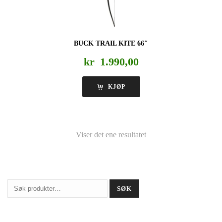
BUCK TRAIL KITE 66″
kr
1.990,00
KJØP
Viser det ene resultatet
Søk
SØK
etter: