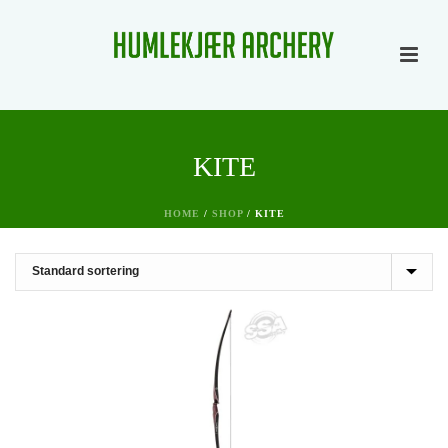
KITE
HOME
/
SHOP
/
KITE