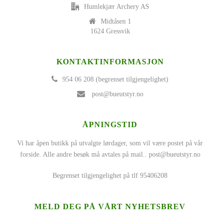
Humlekjær Archery AS
Midtåsen 1
1624 Gressvik
KONTAKTINFORMASJON
954 06 208 (begrenset tilgjengelighet)
post@bueutstyr.no
ÅPNINGSTID
Vi har åpen butikk på utvalgte lørdager, som vil være postet på vår
forside. Alle andre besøk må avtales på mail..
post@bueutstyr.no
Begrenset tilgjengelighet på tlf 95406208
MELD DEG PÅ VÅRT NYHETSBREV