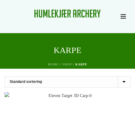
KARPE
HOME
/
SHOP
/
KARPE