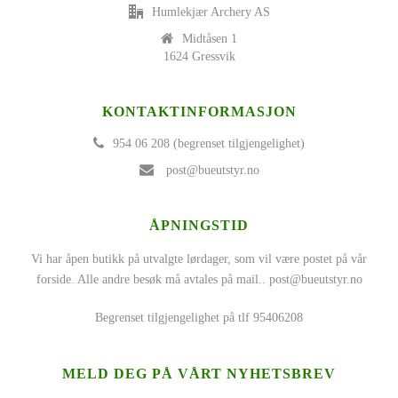
Humlekjær Archery AS
Midtåsen 1
1624 Gressvik
KONTAKTINFORMASJON
954 06 208 (begrenset tilgjengelighet)
post@bueutstyr.no
ÅPNINGSTID
Vi har åpen butikk på utvalgte lørdager, som vil være postet på vår
forside. Alle andre besøk må avtales på mail..
post@bueutstyr.no
Begrenset tilgjengelighet på tlf 95406208
MELD DEG PÅ VÅRT NYHETSBREV