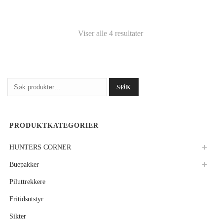
Viser alle 4 resultater
Søk
SØK
etter:
PRODUKTKATEGORIER
HUNTERS CORNER
Buepakker
Piluttrekkere
Fritidsutstyr
Sikter