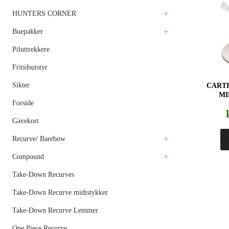
HUNTERS CORNER
Buepakker
Piluttrekkere
Fritidsutstyr
Sikter
CARTE
MI
Forside
Gavekort
Recurve/ Barebow
Compound
Take-Down Recurves
Take-Down Recurve midtstykker
Take-Down Recurve Lemmer
One Piece Recurve