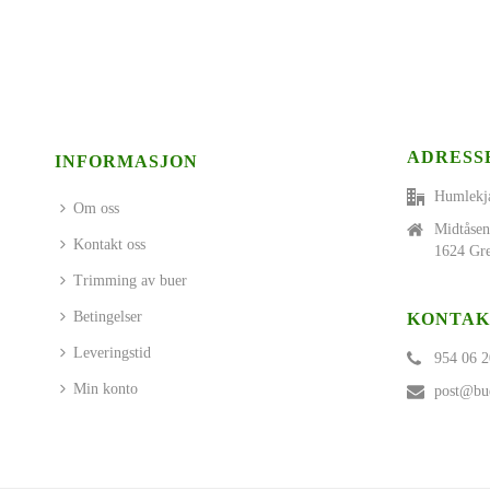
ADRESS
INFORMASJON
Humlekj
Om oss
Midtåsen
Kontakt oss
1624 Gre
Trimming av buer
Betingelser
KONTAK
Leveringstid
954 06 2
Min konto
post@bue