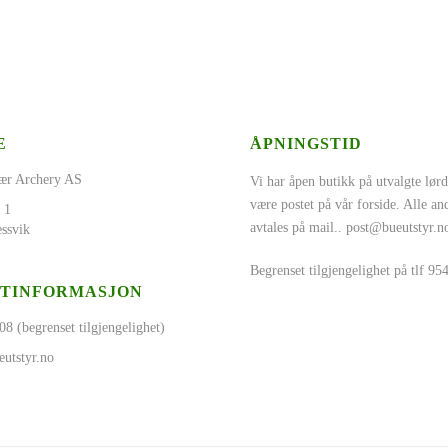
E
ÅPNINGSTID
ær Archery AS
Vi har åpen butikk på utvalgte lørd
være postet på vår forside. Alle a
 1
avtales på mail..
post@bueutstyr.n
ssvik
Begrenset tilgjengelighet på tlf 9
TINFORMASJON
08 (begrenset tilgjengelighet)
utstyr.no