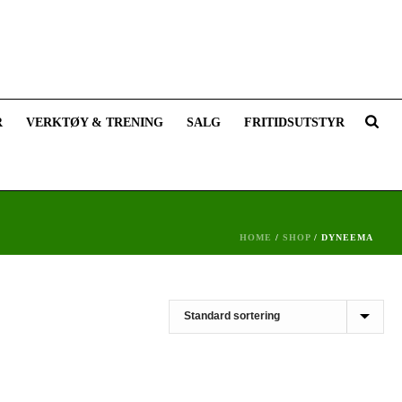
R
VERKTØY & TRENING
SALG
FRITIDSUTSTYR
HOME
/
SHOP
/
DYNEEMA