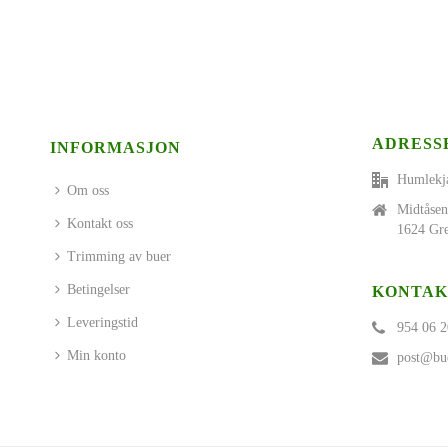
ADRESS
INFORMASJON
Humlekj
Om oss
Midtåsen
Kontakt oss
1624 Gre
Trimming av buer
Betingelser
KONTAK
Leveringstid
954 06 2
Min konto
post@bue