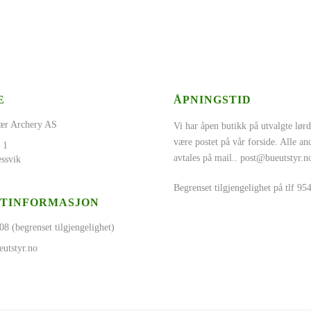
E
ÅPNINGSTID
ær Archery AS
Vi har åpen butikk på utvalgte lørd
være postet på vår forside. Alle a
 1
avtales på mail..
post@bueutstyr.n
ssvik
Begrenset tilgjengelighet på tlf 9
TINFORMASJON
08 (begrenset tilgjengelighet)
utstyr.no