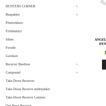
HUNTERS CORNER
Buepakker
Piluttrekkere
Fritidsutstyr
Sikter
ANGEL
DYN
Forside
Gavekort
Recurve/ Barebow
Compound
Take-Down Recurves
Take-Down Recurve midtstykker
Take-Down Recurve Lemmer
One Piece Recurve