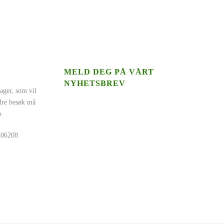
MELD DEG PÅ VÅRT
NYHETSBREV
ager, som vil
ndre besøk må
o
5406208