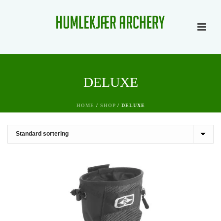
DELUXE
HOME
/
SHOP
/
DELUXE