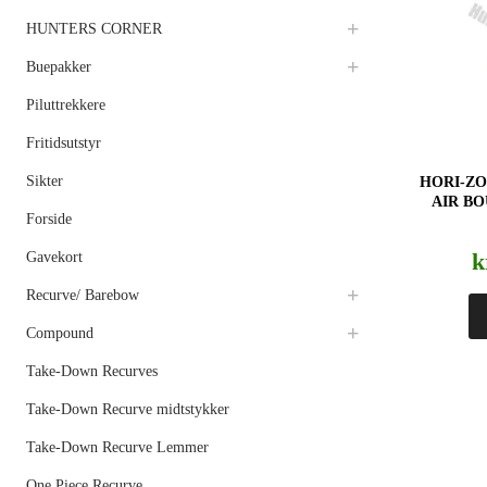
HUNTERS CORNER
Buepakker
Piluttrekkere
Fritidsutstyr
Sikter
HORI-Z
AIR B
Forside
k
Gavekort
Recurve/ Barebow
Compound
Take-Down Recurves
Take-Down Recurve midtstykker
Take-Down Recurve Lemmer
One Piece Recurve