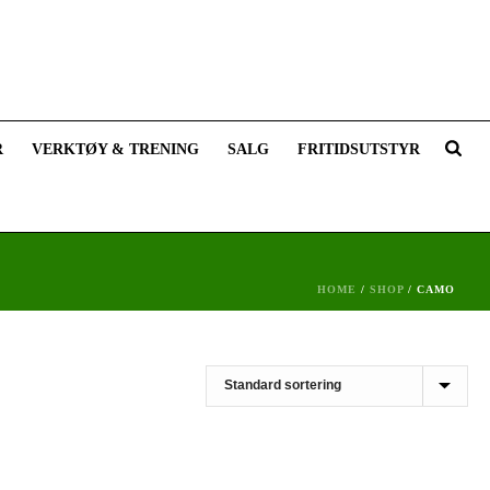
R
VERKTØY & TRENING
SALG
FRITIDSUTSTYR
HOME
/
SHOP
/
CAMO