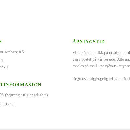
E
ÅPNINGSTID
ær Archery AS
Vi har åpen butikk på utvalgte lørd
være postet på vår forside. Alle a
 1
avtales på mail..
post@bueutstyr.n
ssvik
Begrenset tilgjengelighet på tlf 9
TINFORMASJON
08 (begrenset tilgjengelighet)
utstyr.no