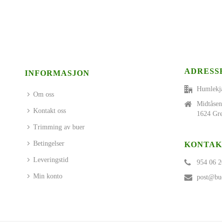
ADRESS
INFORMASJON
Humlekj
Om oss
Midtåsen
Kontakt oss
1624 Gre
Trimming av buer
Betingelser
KONTAK
Leveringstid
954 06 2
Min konto
post@bue