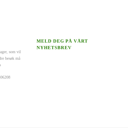
MELD DEG PÅ VÅRT
NYHETSBREV
ager, som vil
ndre besøk må
o
5406208