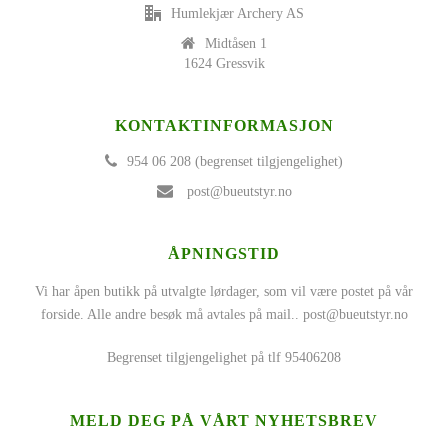
Humlekjær Archery AS
Midtåsen 1
1624 Gressvik
KONTAKTINFORMASJON
954 06 208 (begrenset tilgjengelighet)
post@bueutstyr.no
ÅPNINGSTID
Vi har åpen butikk på utvalgte lørdager, som vil være postet på vår
forside. Alle andre besøk må avtales på mail..
post@bueutstyr.no
Begrenset tilgjengelighet på tlf 95406208
MELD DEG PÅ VÅRT NYHETSBREV