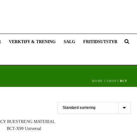
R
VERKTØY & TRENING
SALG
FRITIDSUTSTYR
HOME
/
SHOP
/
BCY