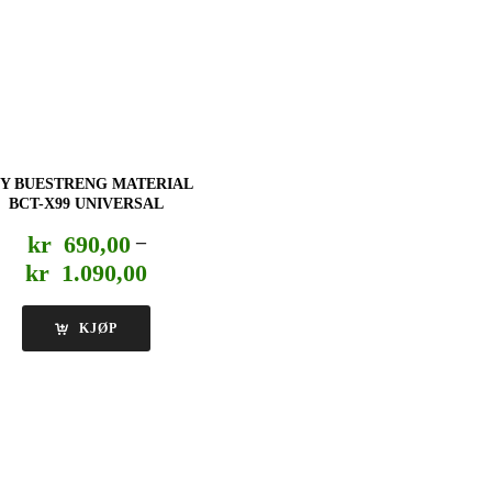
Y BUESTRENG MATERIAL
BCT-X99 UNIVERSAL
kr
690,00
–
Prisområde:
kr
1.090,00
kr 690,00
til
KJØP
kr 1.090,00