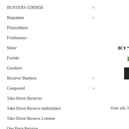
HUNTERS CORNER
Buepakker
Piluttrekkere
Fritidsutstyr
Sikter
BCY 
Forside
Gavekort
Recurve/ Barebow
Compound
Take-Down Recurves
Viser alle 3
Take-Down Recurve midtstykker
Take-Down Recurve Lemmer
One Piece Recurve