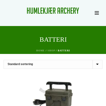
BATTERI
HOME
/
SHOP
/
BATTERI