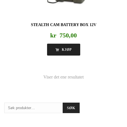
STEALTH CAM BATTERY BOX 12V
kr
750,00
KJØP
Viser det ene resultatet
Søk
SØK
etter: