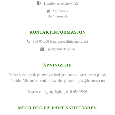
Humlekjær Archery AS
Midtåsen 1
1624 Gressvik
KONTAKTINFORMASJON
954 06 208 (begrenset tilgjengelighet)
post@bueutstyr.no
ÅPNINGSTID
Vi har åpen butikk på utvalgte lørdager, som vil være postet på vår
forside. Alle andre besøk må avtales på mail..
post@bueutstyr.no
Begrenset tilgjengelighet på tlf 95406208
MELD DEG PÅ VÅRT NYHETSBREV