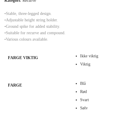
Kategori:
Recurve
•Stable, three-legged design.
•Adjustable height string holder.
•Ground spike for added stability.
•Suitable for recurve and compound.
•Various colours available.
Ikke viktig
FARGE VIKTIG
Viktig
Blå
FARGE
Rød
Svart
Sølv