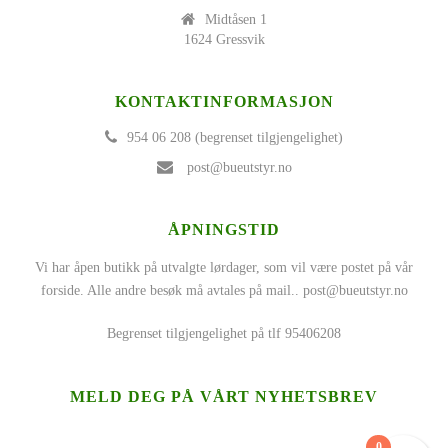
Midtåsen 1
1624 Gressvik
KONTAKTINFORMASJON
954 06 208 (begrenset tilgjengelighet)
post@bueutstyr.no
ÅPNINGSTID
Vi har åpen butikk på utvalgte lørdager, som vil være postet på vår
forside. Alle andre besøk må avtales på mail..
post@bueutstyr.no
Begrenset tilgjengelighet på tlf 95406208
MELD DEG PÅ VÅRT NYHETSBREV
0