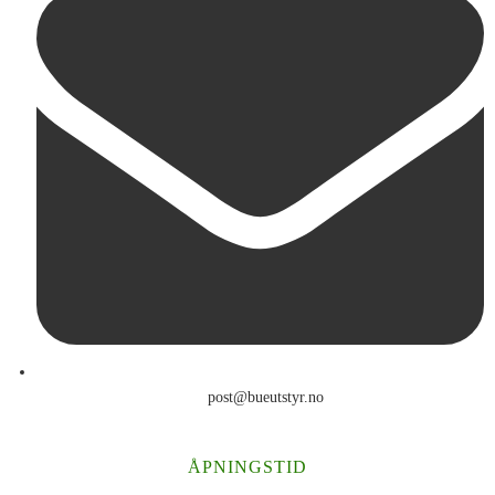
post@bueutstyr.no
ÅPNINGSTID