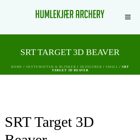
SRT TARGET 3D BEAVER
HOME
/
SKYTEMATTER & BLINKER
/
3D-FIGURER
/
SMALL
/ SRT
TARGET 3D BEAVER
SRT Target 3D
Beaver