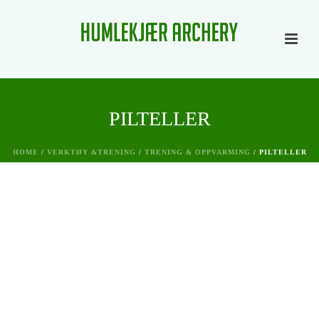
PILTELLER
HOME
/
VERKTØY &TRENING
/
TRENING & OPPVARMING
/ PILTELLER