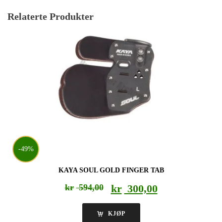
Relaterte Produkter
-49%
KAYA SOUL GOLD FINGER TAB
Opprinnelig
Nåværende
kr
594,00
kr
300,00
pris
pris
var:
er:
KJØP
kr 594,00.
kr 300,00.