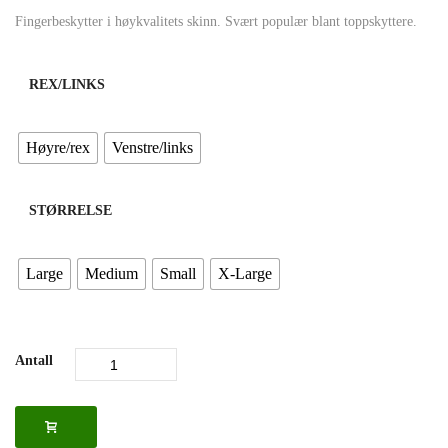
Fingerbeskytter i høykvalitets skinn. Svært populær blant toppskyttere.
REX/LINKS
Høyre/rex
Venstre/links
STØRRELSE
Large
Medium
Small
X-Large
Antall