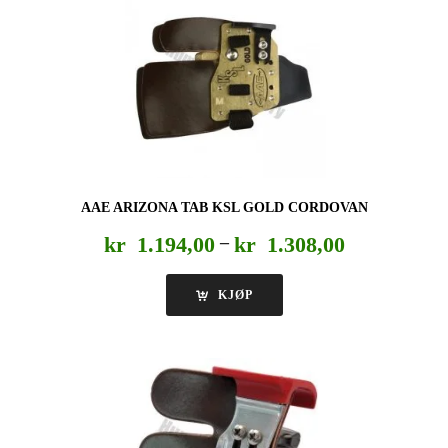
AAE ARIZONA TAB KSL GOLD CORDOVAN
Prisområde:
kr
1.194,00
–
kr
1.308,00
kr 1.194,00
til
KJØP
kr 1.308,00