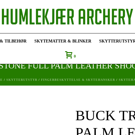
 & TILBEHØR
SKYTEMATTER & BLINKER
SKYTTERUTSTY
0
 STONE FULL PALM LEATHER SHO
E
/
SKYTTERUTSTYR
/
FINGERBESKYTTELSE & SKYTEHANSKER
/
SKYTEH
BUCK TR
PALM L