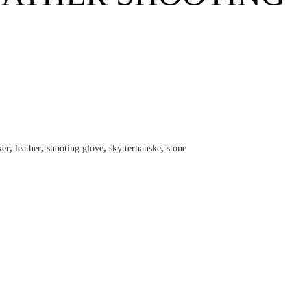
ker
,
leather
,
shooting glove
,
skytterhanske
,
stone