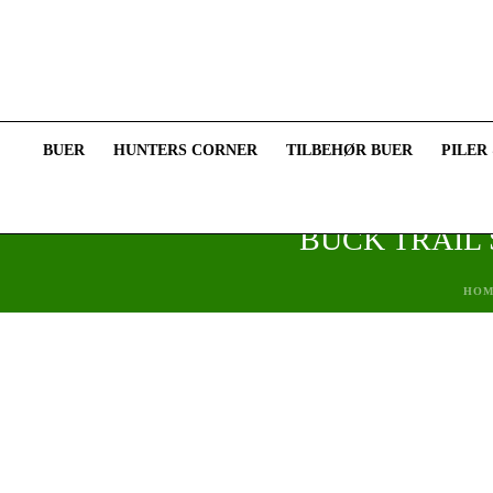
BUER
HUNTERS CORNER
TILBEHØR BUER
PILER
BUCK TRAIL
HOM