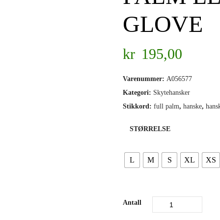
GLOVE
kr
195,00
Varenummer:
A056577
Kategori:
Skytehansker
Stikkord:
full palm
,
hanske
,
hans
STØRRELSE
L
M
S
XL
XS
Antall